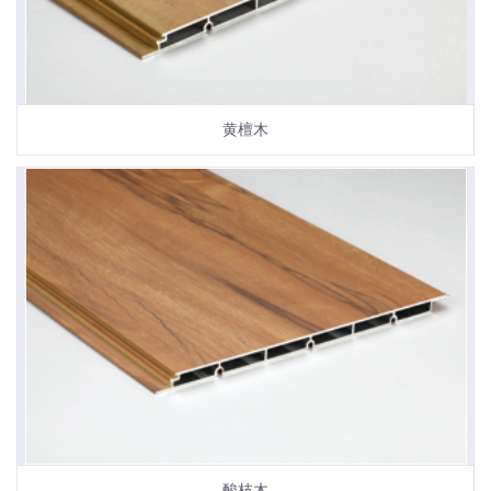
黄檀木
酸枝木