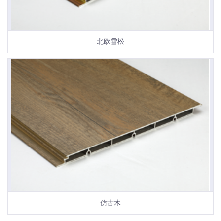
北欧雪松
仿古木