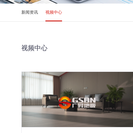
新闻资讯
视频中心
视频中心