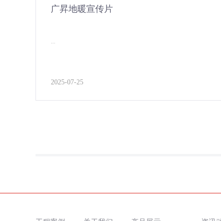
广昇地暖宣传片
...
2025-07-25