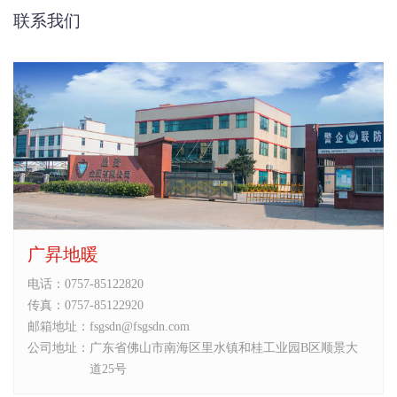
联系我们
广昇地暖
电话：
0757-85122820
传真：
0757-85122920
邮箱地址：
fsgsdn@fsgsdn.com
公司地址：
广东省佛山市南海区里水镇和桂工业园B区顺景大
道25号