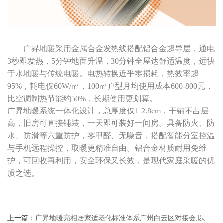
广昇地暖
采用金属合金发热线搭配铝合金超导层，通电
3秒即发热，5分钟地面升温，30分钟全屋达舒适温度，远快
于水地暖与传统电暖。电热转换近乎零损耗，热效率超
95%，耗电仅60W/㎡，100㎡户型月均使用成本600-800元，
比空调制热节能约50%，长期使用更划算。
广昇地暖
系统一体化设计，
总
厚度仅
1-2.8cm，干铺不占层
高，旧房可直接铺装，一天即可装好一间房。具备防火、防
水、防滑等六重防护，零甲醛、无噪音，搭配智能分室控温
与手机远程操控，取暖更精准自由。铝合金材质耐用免维
护，可回收再利用，安全环保又长效，是现代家庭采暖的优
质之选。
上一篇：
广昇地暖亮相居家适老化标准体系广州白云区对接会,以科技温度助